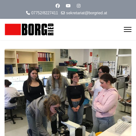
07752/8227411
sekretariat@borgried.at